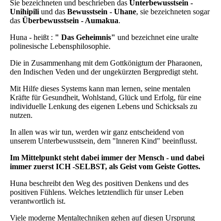
Sie bezeichneten und beschrieben das
Unterbewusstsein -
Unihipili
und das
Bewusstsein - Uhane
, sie bezeichneten sogar
das
Überbewusstsein - Aumakua
.
Huna - heißt :
" Das Geheimnis"
und bezeichnet eine uralte
polinesische Lebensphilosophie.
Die in Zusammenhang mit dem Gottkönigtum der Pharaonen,
den Indischen Veden und der ungekürzten Bergpredigt steht.
Mit Hilfe dieses Systems kann man lernen, seine mentalen
Kräfte für Gesundheit, Wohlstand, Glück und Erfolg, für eine
individuelle Lenkung des eigenen Lebens und Schicksals zu
nutzen.
In allen was wir tun, werden wir ganz entscheidend von
unserem Unterbewusstsein, dem "lnneren Kind" beeinﬂusst.
Im Mittelpunkt steht dabei immer der Mensch - und dabei
immer zuerst ICH -SELBST, als Geist vom Geiste Gottes.
Huna beschreibt den Weg des positiven Denkens und des
positiven Fühlens. Welches letztendlich für unser Leben
verantwortlich ist.
Viele moderne Mentaltechniken gehen auf diesen Ursprung